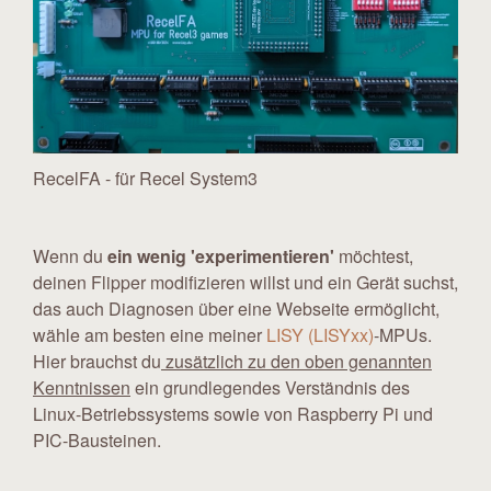
RecelFA - für Recel System3
Wenn du
ein wenig 'experimentieren'
möchtest,
deinen Flipper modifizieren willst und ein Gerät suchst,
das auch Diagnosen über eine Webseite ermöglicht,
wähle am besten eine meiner
LISY (LISYxx)
-MPUs.
Hier brauchst du
zusätzlich zu den oben genannten
Kenntnissen
ein grundlegendes Verständnis des
Linux-Betriebssystems sowie von Raspberry Pi und
PIC-Bausteinen.